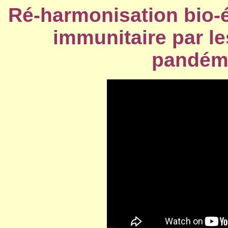
Ré-harmonisation bio-
immunitaire par l
pandémi