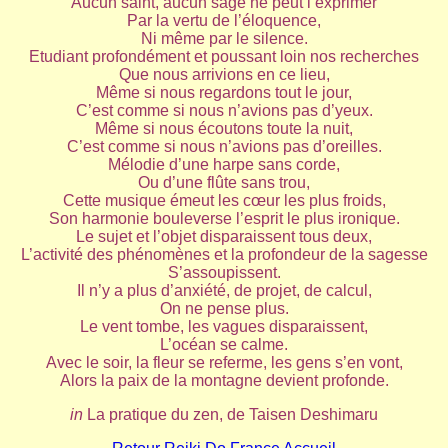
Aucun saint, aucun sage ne peut l’exprimer
Par la vertu de l’éloquence,
Ni même par le silence.
Etudiant profondément et poussant loin nos recherches
Que nous arrivions en ce lieu,
Même si nous regardons tout le jour,
C’est comme si nous n’avions pas d’yeux.
Même si nous écoutons toute la nuit,
C’est comme si nous n’avions pas d’oreilles.
Mélodie d’une harpe sans corde,
Ou d’une flûte sans trou,
Cette musique émeut les cœur les plus froids,
Son harmonie bouleverse l’esprit le plus ironique.
Le sujet et l’objet disparaissent tous deux,
L’activité des phénomènes et la profondeur de la sagesse
S’assoupissent.
Il n’y a plus d’anxiété, de projet, de calcul,
On ne pense plus.
Le vent tombe, les vagues disparaissent,
L’océan se calme.
Avec le soir, la fleur se referme, les gens s’en vont,
Alors la paix de la montagne devient profonde.
in
La pratique du zen, de Taisen Deshimaru