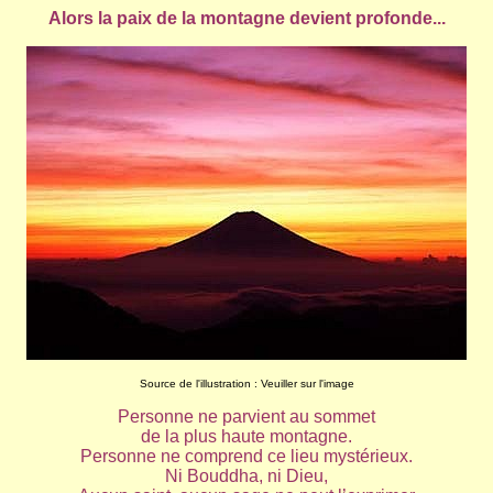
Alors la paix de la montagne devient profonde...
Source de l'illustration : Veuiller sur l'image
Personne ne parvient au sommet
de la plus haute montagne.
Personne ne comprend ce lieu mystérieux.
Ni Bouddha, ni Dieu,