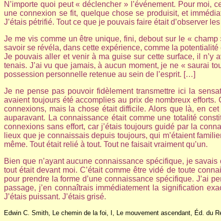
N’importe quoi peut « déclencher » l’événement. Pour moi, ce fu
une connexion se fit, quelque chose se produisit, et immédi
J’étais pétrifié. Tout ce que je pouvais faire était d’observer l
Je me vis comme un être unique, fini, debout sur le « champ »
savoir se révéla, dans cette expérience, comme la potentialité
Je pouvais aller et venir à ma guise sur cette surface, il n’
tenais. J’ai vu que jamais, à aucun moment, je ne « saurai to
possession personnelle retenue au sein de l’esprit. […]
Je ne pense pas pouvoir fidèlement transmettre ici la sensat
avaient toujours été accomplies au prix de nombreux efforts.
connexions, mais la chose était difficile. Alors que là, en cet
auparavant. La connaissance était comme une totalité constit
connexions sans effort, car j’étais toujours guidé par la con
lieux que je connaissais depuis toujours, qui m’étaient famili
même. Tout était relié à tout. Tout ne faisait vraiment qu’un.
Bien que n’ayant aucune connaissance spécifique, je savais qu
tout était devant moi. C’était comme être vidé de toute conn
pour prendre la forme d’une connaissance spécifique. J’ai pen
passage, j’en connaîtrais immédiatement la signification exac
J’étais puissant. J’étais grisé.
Edwin C. Smith, Le chemin de la foi, I, Le mouvement ascendant, Éd. du Re