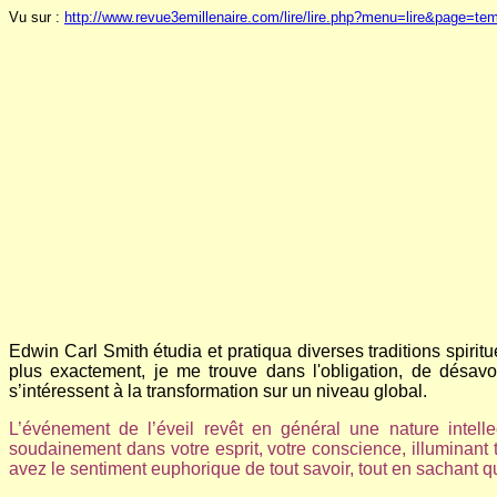
Vu sur :
http://www.revue3emillenaire.com/lire/lire.php?menu=lire&page=te
Edwin Carl Smith étudia et pratiqua diverses traditions spiri
plus exactement, je me trouve dans l'obligation, de désavou
s’intéressent à la transformation sur un niveau global.
L’événement de l’éveil revêt en général une nature intelle
soudainement dans votre esprit, votre conscience, illuminant 
avez le sentiment euphorique de tout savoir, tout en sachant