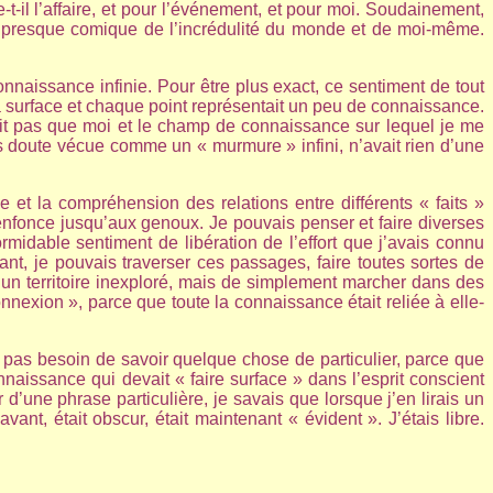
-t-il l’affaire, et pour l’événement, et pour moi. Soudainement,
nt presque comique de l’incrédulité du monde et de moi-même.
nnaissance infinie. Pour être plus exact, ce sentiment de tout
la surface et chaque point représentait un peu de connaissance.
avait pas que moi et le champ de connaissance sur lequel je me
ns doute vécue comme un « murmure » infini, n’avait rien d’une
 et la compréhension des relations entre différents « faits »
enfonce jusqu’aux genoux. Je pouvais penser et faire diverses
formidable sentiment de libération de l’effort que j’avais connu
nt, je pouvais traverser ces passages, faire toutes sortes de
r un territoire inexploré, mais de simplement marcher dans des
nnexion », parce que toute la connaissance était reliée à elle-
s pas besoin de savoir quelque chose de particulier, parce que
aissance qui devait « faire surface » dans l’esprit conscient
’une phrase particulière, je savais que lorsque j’en lirais un
nt, était obscur, était maintenant « évident ». J’étais libre.