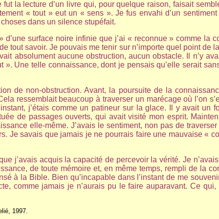
t la lecture d’un livre qui, pour quelque raison, faisait semble
atement « tout » eut un « sens ». Je fus envahi d’un sentime
es choses dans un silence stupéfait.
 d’une surface noire infinie que j’ai « reconnue » comme la co
 de tout savoir. Je pouvais me tenir sur n’importe quel point de 
y avait absolument aucune obstruction, aucun obstacle. Il n’y 
ut ». Une telle connaissance, dont je pensais qu’elle serait sa
ion de non-obstruction. Avant, la poursuite de la connaissance
 Cela ressemblait beaucoup à traverser un marécage où l’on s’
 instant, j’étais comme un patineur sur la glace. Il y avait un 
uée de passages ouverts, qui avait visité mon esprit. Maintena
naissance elle-même. J’avais le sentiment, non pas de traverse
ers. Je savais que jamais je ne pourrais faire une mauvaise « co
e j’avais acquis la capacité de percevoir la vérité. Je n’avai
aissance, de toute mémoire et, en même temps, rempli de la conn
sé à la Bible. Bien qu’incapable dans l’instant de me souvenir d
te, comme jamais je n’aurais pu le faire auparavant. Ce qui, ava
lié, 1997.