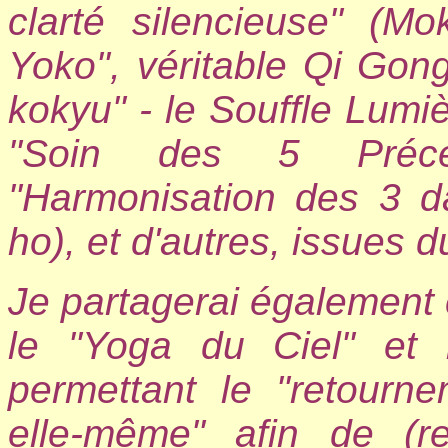
clarté silencieuse" (
Yoko", véritable Qi Gon
kokyu" - le Souffle Lumiè
"Soin des 5 Précept
"Harmonisation des 3 dant
ho), et d'autres, issues 
Je partagerai également c
le "Yoga du Ciel" et l
permettant le "retourn
elle-même" afin de (re