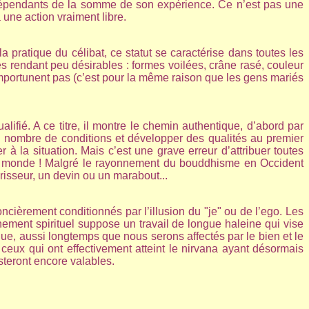
nt dépendants de la somme de son expérience. Ce n’est pas une
une action vraiment libre.
a pratique du célibat, ce statut se caractérise dans toutes les
es rendant peu désirables : formes voilées, crâne rasé, couleur
 importunent pas (c’est pour la même raison que les gens mariés
alifié. A ce titre, il montre le chemin authentique, d’abord par
n nombre de conditions et développer des qualités au premier
 la situation. Mais c’est une grave erreur d’attribuer toutes
 du monde ! Malgré le rayonnement du bouddhisme en Occident
érisseur, un devin ou un marabout...
èrement conditionnés par l’illusion du "je" ou de l’ego. Les
inement spirituel suppose un travail de longue haleine qui vise
 que, aussi longtemps que nous serons affectés par le bien et le
ceux qui ont effectivement atteint le nirvana ayant désormais
esteront encore valables.