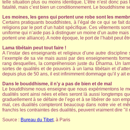
telle situation plus ou moins identique. L’être n’est donc p
fatalité, mais c’est bien un conditionnement. Le bouddhisme se
Les moines, les gens qui portent une robe sont les membr
Certains pratiquants bouddhistes, à l’égal de ce qui se fait d
religions par le port d’un habit spécifique. Ces vêtements son
uniforme qui n’aide pas à distinguer un moine d’un autre mais 
portent une alliance). A notre époque, le port de l’habit peut ê
Lama tibétain peut tout faire !
A l’instar des enseignants et religieux d’une autre discipline 
l’exemple de sa vie mais aussi par des enseignements formel
rang desquelles, la compréhension juste du Dharma. Un lama t
sortes de qualités et de pouvoirs à un lama tibétain et d’
depuis plus de 50 ans, il est infinimment dommage qu’il y ait e
Dans le bouddhisme, il n’y a pas de bien et de mal
Le bouddhisme nous enseigne que nous expérimentons le monde
dualités sont ainsi nées et elles seront là aussi longtemps qu
graduellement à se défaire de l’ego et à se libérer de son empr
mal, ces dualités compteront beaucoup dans notre vie et même
franchis les contraintes des dualités, peuvent vraiment dire "il 
Source :
Bureau du Tibet
, à Paris