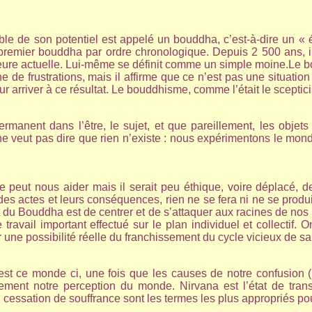
e de son potentiel est appelé un bouddha, c’est-à-dire un « év
remier bouddha par ordre chronologique. Depuis 2 500 ans, i
eure actuelle. Lui-même se définit comme un simple moine.Le 
de frustrations, mais il affirme que ce n’est pas une situation 
rriver à ce résultat. Le bouddhisme, comme l’était le sceptici
manent dans l’être, le sujet, et que pareillement, les objets
e veut pas dire que rien n’existe : nous expérimentons le mond
peut nous aider mais il serait peu éthique, voire déplacé, de
s actes et leurs conséquences, rien ne se fera ni ne se produir
 du Bouddha est de centrer et de s’attaquer aux racines de nos m
 travail important effectué sur le plan individuel et collectif
r une possibilité réelle du franchissement du cycle vicieux de s
’est ce monde ci, une fois que les causes de notre confusion (
calement notre perception du monde. Nirvana est l’état de tra
 cessation de souffrance sont les termes les plus appropriés pour