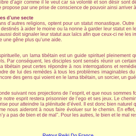
as libre d’agir comme il le veut car sa volonté et son désir so
 propose par une prise de conscience de pouvoir ainsi arriver à 
es d’une secte
ans d’autres religions, optent pour un statut monastique. Outre l
t destinés à aider le moine ou la nonne à garder leur statut en l
aussi doit signaler leur statut aux laïcs afin que ceux-ci ne les
tre une gêne plus qu’une aide.
spirituelle, un lama tibétain est un guide spirituel pleinement qu
s. Par conséquent, les disciples sont sensés réunir un certai
ibétain peut certes répondre à nos interrogations et remédier à
attendre de lui des remèdes à tous les problèmes imaginables
ncore des gens qui voient en le lama tibétain, un sorcier, un gu
 suivant nos projections de l’esprit, et que nous sommes fonci
e notre esprit restera prisonnier de l’ego et ses jeux. Le chem
ise pour atteindre la plénitude d’éveil. Il est donc bien naturel
 nous aideront à nous faire évoluer sur le chemin. En effet, 
n’y a pas de bien et de mal". Pour les autres, le bien et le mal r
Retour Reiki Do France