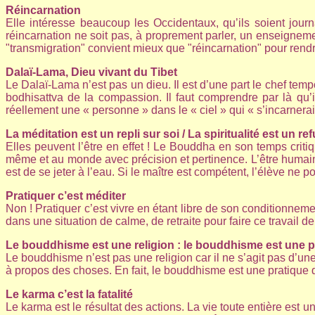
Réincarnation
Elle intéresse beaucoup les Occidentaux, qu’ils soient journal
réincarnation ne soit pas, à proprement parler, un enseignem
"transmigration" convient mieux que "réincarnation" pour rendr
Dalaï-Lama, Dieu vivant du Tibet
Le Dalaï-Lama n’est pas un dieu. Il est d’une part le chef temp
bodhisattva de la compassion. Il faut comprendre par là qu’
réellement une « personne » dans le « ciel » qui « s’incarne
La méditation est un repli sur soi / La spiritualité est un ref
Elles peuvent l’être en effet ! Le Bouddha en son temps crit
même et au monde avec précision et pertinence. L’être humain s
est de se jeter à l’eau. Si le maître est compétent, l’élève ne 
Pratiquer c’est méditer
Non ! Pratiquer c’est vivre en étant libre de son conditionnemen
dans une situation de calme, de retraite pour faire ce travail de
Le bouddhisme est une religion : le bouddhisme est une 
Le bouddhisme n’est pas une religion car il ne s’agit pas d’une
à propos des choses. En fait, le bouddhisme est une pratique 
Le karma c’est la fatalité
Le karma est le résultat des actions. La vie toute entière est u