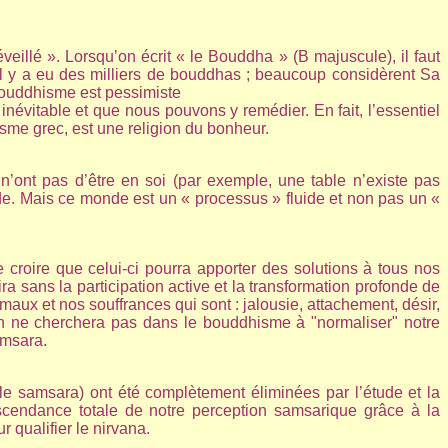
eillé ». Lorsqu’on écrit « le Bouddha » (B majuscule), il faut
l y a eu des milliers de bouddhas ; beaucoup considèrent Sa
bouddhisme est pessimiste
inévitable et que nous pouvons y remédier. En fait, l’essentiel
sme grec, est une religion du bonheur.
 n’ont pas d’être en soi (par exemple, une table n’existe pas
e. Mais ce monde est un « processus » fluide et non pas un «
 croire que celui-ci pourra apporter des solutions à tous nos
a sans la participation active et la transformation profonde de
aux et nos souffrances qui sont : jalousie, attachement, désir,
. On ne cherchera pas dans le bouddhisme à "normaliser" notre
amsara.
le samsara) ont été complètement éliminées par l’étude et la
nscendance totale de notre perception samsarique grâce à la
 qualifier le nirvana.