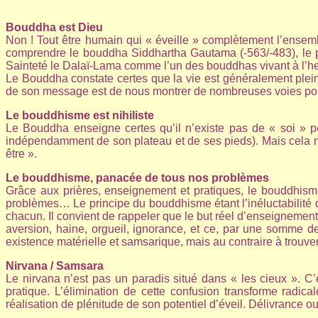
Bouddha est Dieu
Non ! Tout être humain qui « éveille » complètement l’ensembl
comprendre le bouddha Siddhartha Gautama (-563/-483), le p
Sainteté le Dalaï-Lama comme l’un des bouddhas vivant à l’h
Le Bouddha constate certes que la vie est généralement pleine 
de son message est de nous montrer de nombreuses voies pour a
Le bouddhisme est nihiliste
Le Bouddha enseigne certes qu’il n’existe pas de « soi » per
indépendamment de son plateau et de ses pieds). Mais cela n
être ».
Le bouddhisme, panacée de tous nos problèmes
Grâce aux prières, enseignement et pratiques, le bouddhisme 
problèmes… Le principe du bouddhisme étant l’inéluctabilité de
chacun. Il convient de rappeler que le but réel d’enseignement
aversion, haine, orgueil, ignorance, et ce, par une somme de
existence matérielle et samsarique, mais au contraire à trouve
Nirvana / Samsara
Le nirvana n’est pas un paradis situé dans « les cieux ». C
pratique. L’élimination de cette confusion transforme radi
réalisation de plénitude de son potentiel d’éveil. Délivrance ou