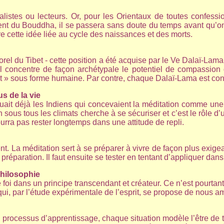
istes ou lecteurs. Or, pour les Orientaux de toutes confessions
ent du Bouddha, il se passera sans doute du temps avant qu’on 
e cette idée liée au cycle des naissances et des morts.
orel du Tibet - cette position a été acquise par le Ve Dalaï-Lam
il concentre de façon archétypale le potentiel de compassion q
rait » sous forme humaine. Par contre, chaque Dalaï-Lama est c
us de la vie
iquait déjà les Indiens qui concevaient la méditation comme une
ous tous les climats cherche à se sécuriser et c’est le rôle d’u
pourra pas rester longtemps dans une attitude de repli.
t. La méditation sert à se préparer à vivre de façon plus exigeant
 préparation. Il faut ensuite se tester en tentant d’appliquer dans
philosophie
 foi dans un principe transcendant et créateur. Ce n’est pourtan
qui, par l’étude expérimentale de l’esprit, se propose de nous
n processus d’apprentissage, chaque situation modèle l’être de tel