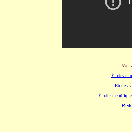
Voir 
Études clin
Études sc
Étude scientifiqu
Reik