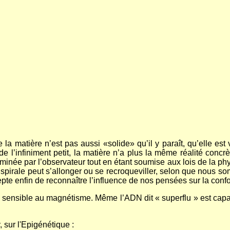
 matière n’est pas aussi «solide» qu’il y paraît, qu’elle est va
l’infiniment petit, la matière n’a plus la même réalité concrèt
rminée par l’observateur tout en étant soumise aux lois de la ph
 La spirale peut s’allonger ou se recroqueviller, selon que nous 
cepte enfin de reconnaître l’influence de nos pensées sur la con
st sensible au magnétisme. Même l’ADN dit « superflu » est ca
 sur l'Epigénétique :