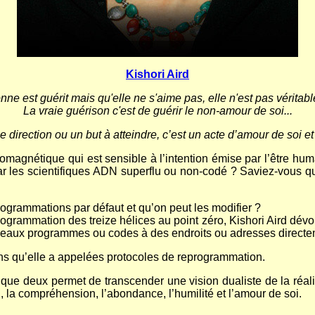
Kishori Aird
nne est guérit mais qu'elle ne s'aime pas, elle n'est pas véritabl
La vraie guérison c'est de guérir le non-amour de soi...
e direction ou un but à atteindre, c’est un acte d’amour de soi et
omagnétique qui est sensible à l’intention émise par l’être 
par les scientifiques ADN superflu ou non-codé ? Saviez-vous q
grammations par défaut et qu’on peut les modifier ?
rogrammation des treize hélices au point zéro, Kishori Aird dévoi
nouveaux programmes ou codes à des endroits ou adresses direct
ons qu’elle a appelées protocoles de reprogrammation.
ôt que deux permet de transcender une vision dualiste de la réalit
, la compréhension, l’abondance, l’humilité et l’amour de soi.